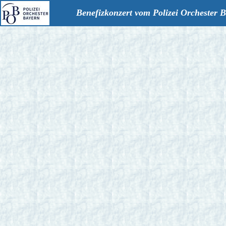
Benefizkonzert vom Polizei Orchester 