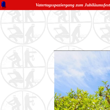
Vatertagsspaziergang zum Jubiläumsfes