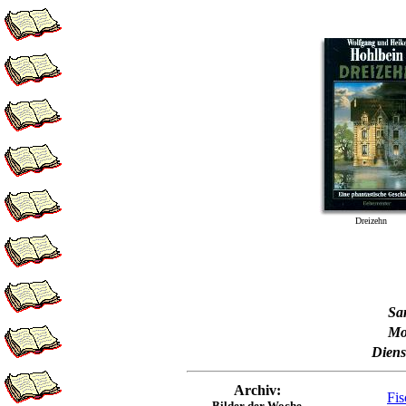
Dreizehn
Sa
Mo
Diens
Archiv:
Fis
Bilder der Woche