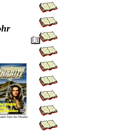
ohr
unkle Seite des Mondes