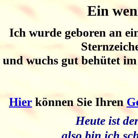
Ein weni
Ich wurde geboren an e
Sternzeich
und wuchs gut behütet im 
Hier
können Sie Ihren
G
Heute ist der 
also bin ich sc