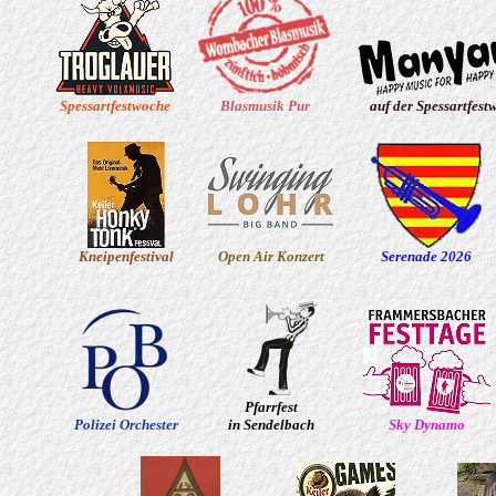
Spessartfestwoche
Blasmusik Pur
auf der Spessartfest
Kneipenfestival
Open Air Konzert
Serenade 2026
Pfarrfest
Polizei Orchester
in Sendelbach
Sky Dynamo