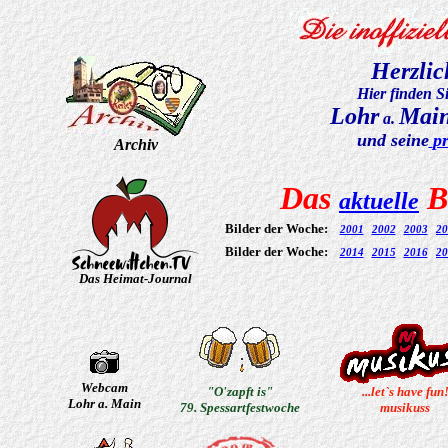
Herzlic
Hier finden S
Lohr
Mai
a.
und seine
p
Archiv
Das
Bi
aktuelle
Bilder der Woche:
2001
2002
2003
20
Bilder der Woche:
2014
2015
2016
20
Das Heimat-Journal
Webcam
"O'zapft is"
...let`s have fun
Lohr a. Main
79. Spessartfestwoche
musikuss