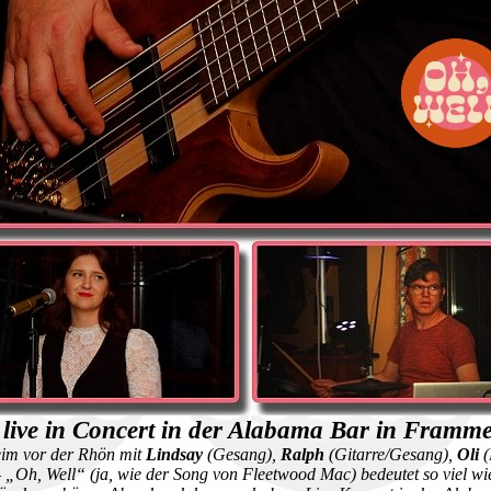
 live in Concert in der Alabama Bar in Framme
im vor der Rhön mit
Lindsay
(Gesang),
Ralph
(Gitarre/Gesang),
Oli
(
Oh, Well“ (ja, wie der Song von Fleetwood Mac) bedeutet so viel wi