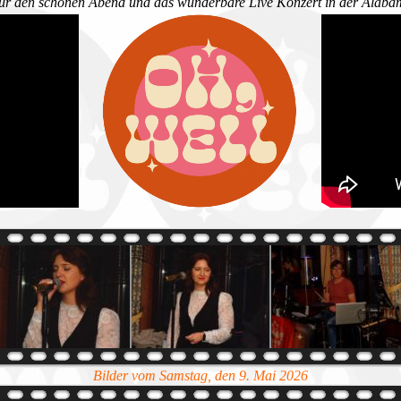
ür den schönen Abend und das wunderbare Live Konzert in der Alabam
Bilder vom Samstag, den 9. Mai 2026