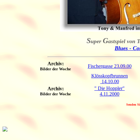
S
G
uper
astspiel von
Blues - Co
Archiv:
Fischergasse 23.09.00
Bilder der Woche
Klösskopfbrunnen
14.10.00
" Die Hoppler"
Archiv:
4.11.2000
Bilder der Woche
Senden Si