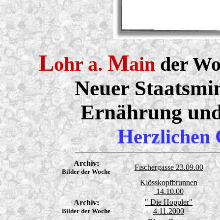
L
M
ohr a.
ain
der Wo
Neuer Staatsmin
Ernährung und
H
erzlichen
Archiv:
Fischergasse 23.09.00
Bilder der Woche
Klösskopfbrunnen
14.10.00
" Die Hoppler"
Archiv:
4.11.2000
Bilder der Woche