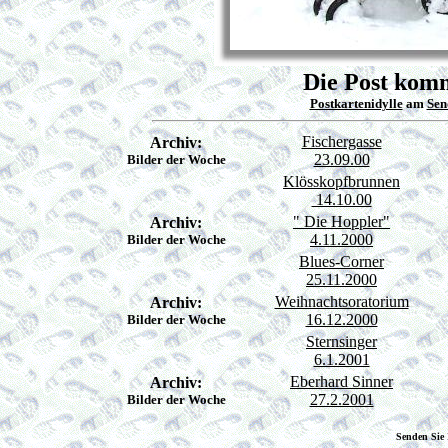
Die Post komm
Postkartenidylle
am
Sen
Fischergasse
Archiv:
23.09.00
Bilder der Woche
Klösskopfbrunnen
14.10.00
" Die Hoppler"
Archiv:
4.11.2000
Bilder der Woche
Blues-Corner
25.11.2000
Weihnachtsoratorium
Archiv:
16.12.2000
Bilder der Woche
Sternsinger
6.1.2001
Eberhard Sinner
Archiv:
27.2.2001
Bilder der Woche
Senden Sie 