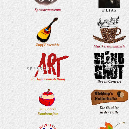
Spessartmuseum
E L I A S
Zupf Ensemble
Musikerstammtisch
36. Jahresausstellung
live in Concert
Die Gaukler
50. Lohrer
in der Falle
Rambourfest