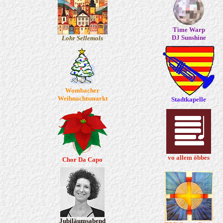
Time Warp
DJ Sunshine
Lohr Sellemols
Wombacher
Weihnachtsmarkt
Stadtkapelle
vo allem öbbes
Chor Da Capo
Jubiläumsabend