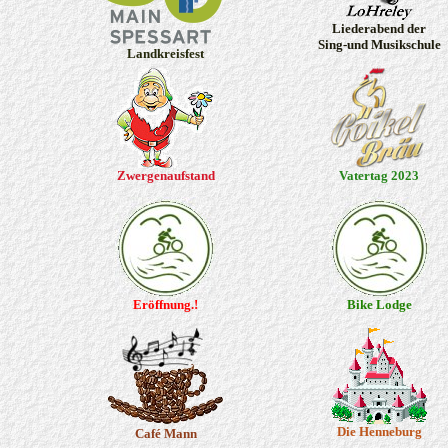
Liederabend der
Sing-und Musikschule
Landkreisfest
Zwergenaufstand
Vatertag 2023
Eröffnung.!
Bike Lodge
Die Henneburg
Café Mann