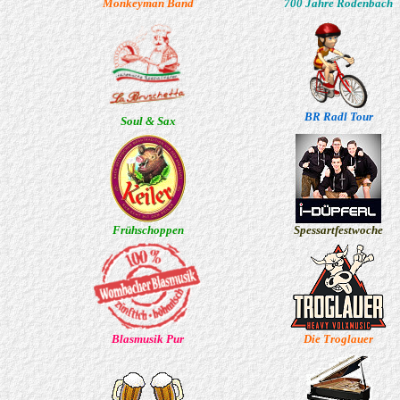
Monkeyman Band
700 Jahre Rodenbach
BR Radl Tour
Soul & Sax
Frühschoppen
Spessartfestwoche
Blasmusik Pur
Die Troglauer