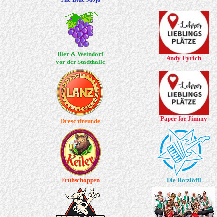
Bier & Weindorf
Andy Eyrich
vor der Stadthalle
Paper for Jimmy
Dreschfreunde
Frühschoppen
Die Rotzlöffl