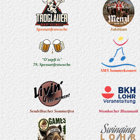
Spessartfestwoche
Jubiläum
"O'zapft is"
79. Spessartfestwoche
SMS Sommerkonzert
Sendelbacher Sommerfest
Wombacher Blasmusik