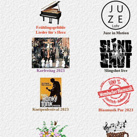
Frühlingsgefühle
Lieder für´s Herz
Juze in Motion
Karfreitag 2023
Slingshot live
Kneipenfestival 2023
Blasmusik Pur 2023