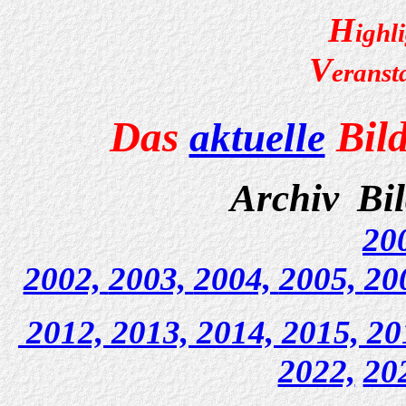
H
ighli
V
eranst
Das
Bild
aktuelle
Archiv
Bi
20
2002,
2003,
2004,
2005,
20
2012,
2013,
2014,
2015,
20
2022,
20