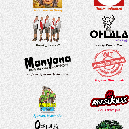
Tones Unlimited
Jahresausstellung
Band „Kzwoa”
Party Power Pur
auf der Spessartfestwoche
Tag der Blasmusik
Let`s have fun
Spessartfestwoche