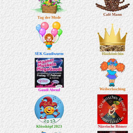
Café Mann
Tag der Mode
SEK Gaudiwurm
Hääkönichin
Weiberfasching
Gaudi Abend
Klössköpf 2023
Närrische Römer