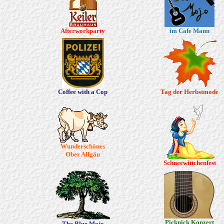
Afterworkparty
im Cafe Mann
Coffee with a Cop
Tag der Herbstmode
Wunderschönes
Ober Allgäu
Schneewittchenfest
Picknick Konzert
The Blue Mojo